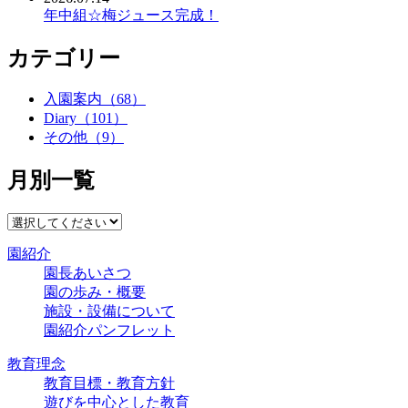
年中組☆梅ジュース完成！
カテゴリー
入園案内（68）
Diary（101）
その他（9）
月別一覧
園紹介
園長あいさつ
園の歩み・概要
施設・設備について
園紹介パンフレット
教育理念
教育目標・教育方針
遊びを中心とした教育