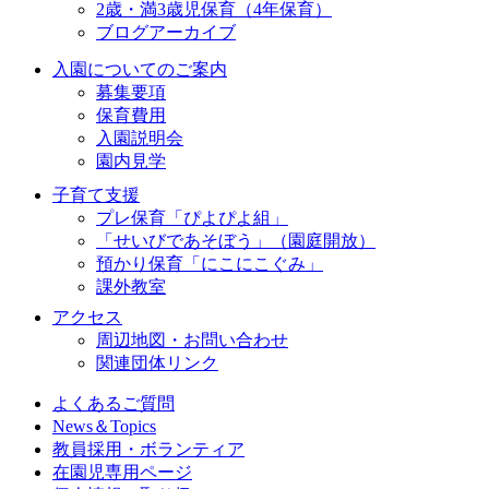
2歳・満3歳児保育（4年保育）
ブログアーカイブ
入園についてのご案内
募集要項
保育費用
入園説明会
園内見学
子育て支援
プレ保育「ぴよぴよ組」
「せいびであそぼう」（園庭開放）
預かり保育「にこにこぐみ」
課外教室
アクセス
周辺地図・お問い合わせ
関連団体リンク
よくあるご質問
News＆Topics
教員採用・ボランティア
在園児専用ページ