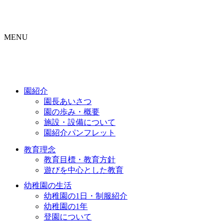
MENU
園紹介
園長あいさつ
園の歩み・概要
施設・設備について
園紹介パンフレット
教育理念
教育目標・教育方針
遊びを中心とした教育
幼稚園の生活
幼稚園の1日・制服紹介
幼稚園の1年
登園について