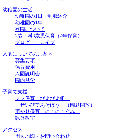
幼稚園の生活
幼稚園の1日・制服紹介
幼稚園の1年
登園について
2歳・満3歳児保育（4年保育）
ブログアーカイブ
入園についてのご案内
募集要項
保育費用
入園説明会
園内見学
子育て支援
プレ保育「ぴよぴよ組」
「せいびであそぼう」（園庭開放）
預かり保育「にこにこぐみ」
課外教室
アクセス
周辺地図・お問い合わせ