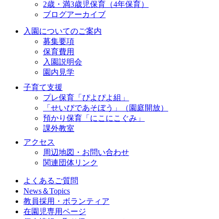
2歳・満3歳児保育（4年保育）
ブログアーカイブ
入園についてのご案内
募集要項
保育費用
入園説明会
園内見学
子育て支援
プレ保育「ぴよぴよ組」
「せいびであそぼう」（園庭開放）
預かり保育「にこにこぐみ」
課外教室
アクセス
周辺地図・お問い合わせ
関連団体リンク
よくあるご質問
News＆Topics
教員採用・ボランティア
在園児専用ページ