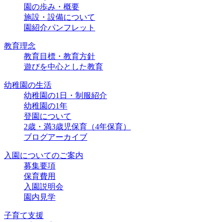
園の歩み・概要
施設・設備について
園紹介パンフレット
教育理念
教育目標・教育方針
遊びを中心とした教育
幼稚園の生活
幼稚園の1日・制服紹介
幼稚園の1年
登園について
2歳・満3歳児保育（4年保育）
ブログアーカイブ
入園についてのご案内
募集要項
保育費用
入園説明会
園内見学
子育て支援