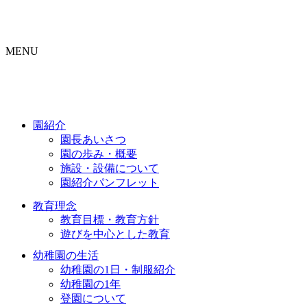
MENU
園紹介
園長あいさつ
園の歩み・概要
施設・設備について
園紹介パンフレット
教育理念
教育目標・教育方針
遊びを中心とした教育
幼稚園の生活
幼稚園の1日・制服紹介
幼稚園の1年
登園について