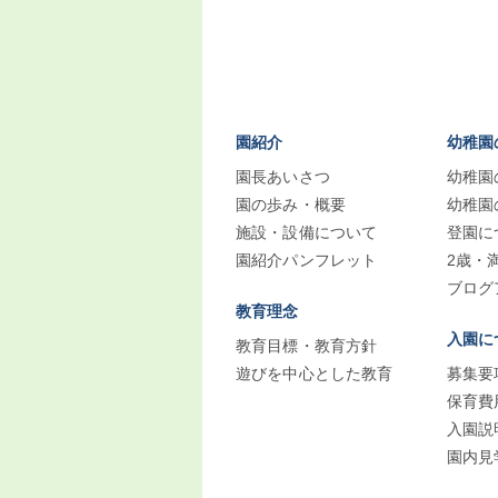
園紹介
幼稚園
園長あいさつ
幼稚園
園の歩み・概要
幼稚園
施設・設備について
登園に
園紹介パンフレット
2歳・
ブログ
教育理念
入園に
教育目標・教育方針
遊びを中心とした教育
募集要
保育費
入園説
園内見