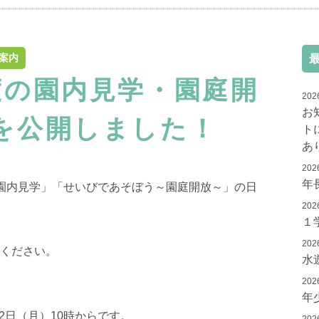
案内
度の園内見学・園庭開
202
お
を公開しました！
ト
あ
202
年
園内見学」「せいびであそぼう～園庭開放～」の日
202
１
202
ください。
水
202
年
2日（月）10時からです。