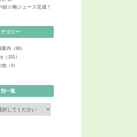
6.07.14
中組☆梅ジュース完成！
カテゴリー
園案内（68）
ary（101）
の他（9）
月別一覧