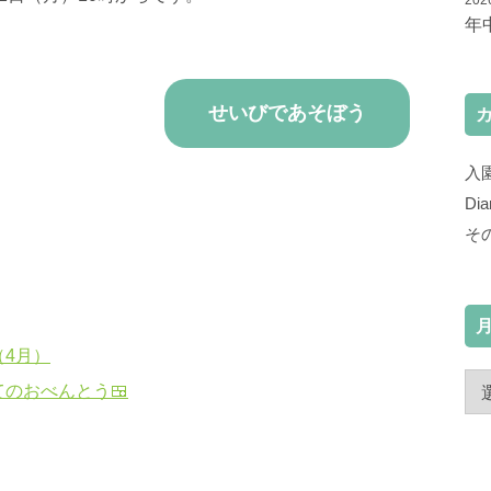
202
年
せいびであそぼう
入
Di
そ
（4月）
のおべんとう🍱