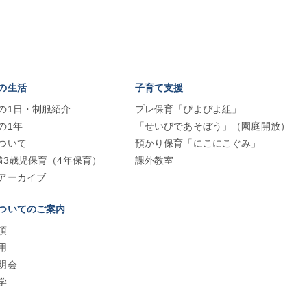
の生活
子育て支援
の1日・制服紹介
プレ保育「ぴよぴよ組」
の1年
「せいびであそぼう」（園庭開放）
ついて
預かり保育「にこにこぐみ」
満3歳児保育（4年保育）
課外教室
アーカイブ
ついてのご案内
項
用
明会
学