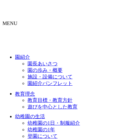
MENU
園紹介
園長あいさつ
園の歩み・概要
施設・設備について
園紹介パンフレット
教育理念
教育目標・教育方針
遊びを中心とした教育
幼稚園の生活
幼稚園の1日・制服紹介
幼稚園の1年
登園について