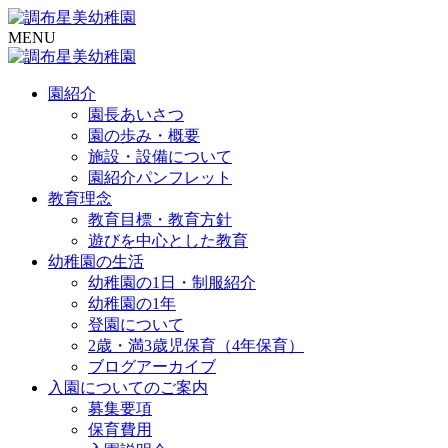
MENU
園紹介
園長あいさつ
園の歩み・概要
施設・設備について
園紹介パンフレット
教育理念
教育目標・教育方針
遊びを中心とした教育
幼稚園の生活
幼稚園の1日・制服紹介
幼稚園の1年
登園について
2歳・満3歳児保育（4年保育）
ブログアーカイブ
入園についてのご案内
募集要項
保育費用