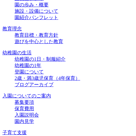
園の歩み・概要
施設・設備について
園紹介パンフレット
教育理念
教育目標・教育方針
遊びを中心とした教育
幼稚園の生活
幼稚園の1日・制服紹介
幼稚園の1年
登園について
2歳・満3歳児保育（4年保育）
ブログアーカイブ
入園についてのご案内
募集要項
保育費用
入園説明会
園内見学
子育て支援