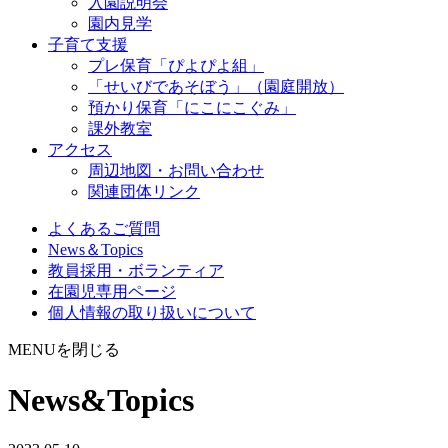
入園説明会
園内見学
子育て支援
プレ保育「ぴよぴよ組」
「せいびであそぼう」（園庭開放）
預かり保育「にこにこぐみ」
課外教室
アクセス
周辺地図・お問い合わせ
関連団体リンク
よくあるご質問
News＆Topics
教員採用・ボランティア
在園児専用ページ
個人情報の取り扱いについて
MENUを閉じる
News&Topics