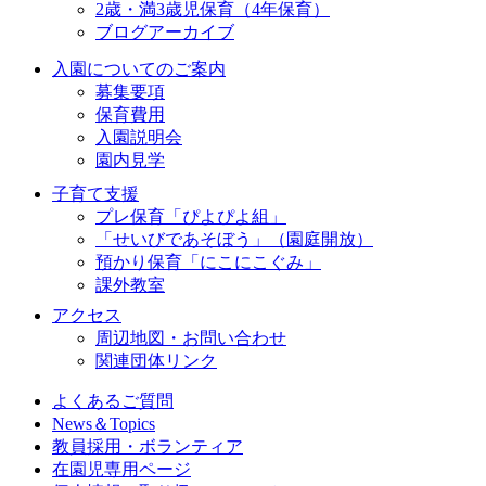
2歳・満3歳児保育（4年保育）
ブログアーカイブ
入園についてのご案内
募集要項
保育費用
入園説明会
園内見学
子育て支援
プレ保育「ぴよぴよ組」
「せいびであそぼう」（園庭開放）
預かり保育「にこにこぐみ」
課外教室
アクセス
周辺地図・お問い合わせ
関連団体リンク
よくあるご質問
News＆Topics
教員採用・ボランティア
在園児専用ページ