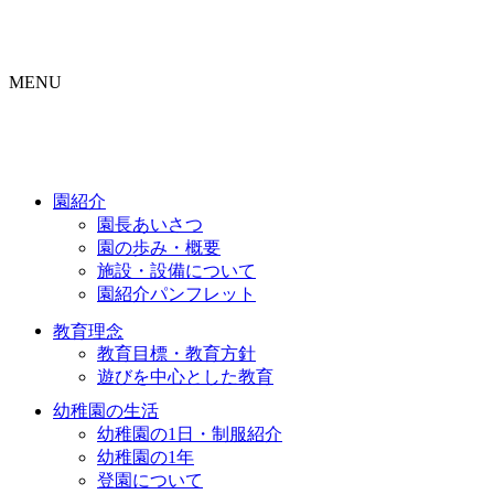
MENU
園紹介
園長あいさつ
園の歩み・概要
施設・設備について
園紹介パンフレット
教育理念
教育目標・教育方針
遊びを中心とした教育
幼稚園の生活
幼稚園の1日・制服紹介
幼稚園の1年
登園について