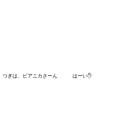
つぎは、ピアニカさーん はーい✋