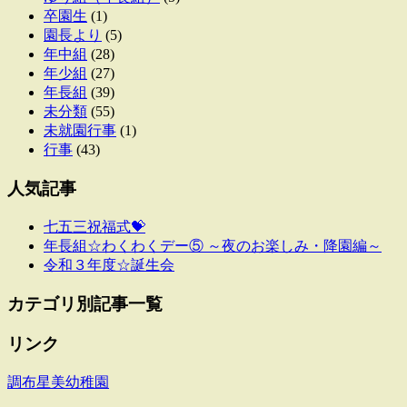
卒園生
(1)
園長より
(5)
年中組
(28)
年少組
(27)
年長組
(39)
未分類
(55)
未就園行事
(1)
行事
(43)
人気記事
七五三祝福式💝
年長組☆わくわくデー⑤ ～夜のお楽しみ・降園編～
令和３年度☆誕生会
カテゴリ別記事一覧
リンク
調布星美幼稚園