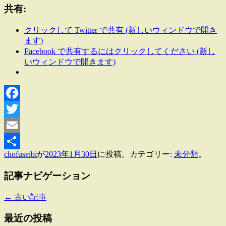
共有:
クリックして Twitter で共有 (新しいウィンドウで開き
ます)
Facebook で共有するにはクリックしてください (新し
いウィンドウで開きます)
Facebook
Twitter
Email
chofuseibi
が
2023年1月30日
に投稿。カテゴリー:
未分類
。
共
有
記事ナビゲーション
←
古い記事
最近の投稿