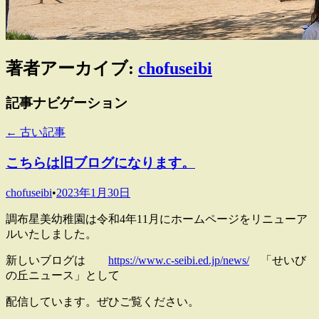
著者アーカイブ:
chofuseibi
記事ナビゲーション
←
古い記事
こちらは旧ブログになります。
chofuseibi
•
2023年1月30日
調布星美幼稚園は令和4年11月にホームページをリニューア
ルいたしました。
新しいブログは
https://www.c-seibi.ed.jp/news/
「せいび
の丘ニュース」として
配信しています。ぜひご覧ください。