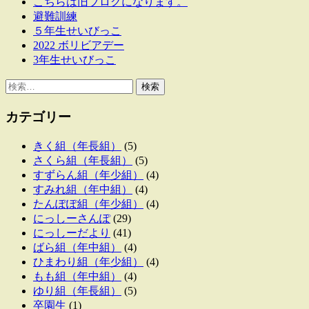
こちらは旧ブログになります。
避難訓練
５年生せいびっこ
2022 ボリビアデー
3年生せいびっこ
検
索:
カテゴリー
きく組（年長組）
(5)
さくら組（年長組）
(5)
すずらん組（年少組）
(4)
すみれ組（年中組）
(4)
たんぽぽ組（年少組）
(4)
にっしーさんぽ
(29)
にっしーだより
(41)
ばら組（年中組）
(4)
ひまわり組（年少組）
(4)
もも組（年中組）
(4)
ゆり組（年長組）
(5)
卒園生
(1)