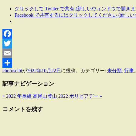
クリックして Twitter で共有 (新しいウィンドウで開きま
Facebook で共有するにはクリックしてください (新し
Facebook
Twitter
Email
chofuseibi
が
2022年10月22日
に投稿。カテゴリー:
未分類
,
行事
共
有
記事ナビゲーション
«
2022 年長組 高尾山登山
2022 ボリビアデー
»
コメントを残す