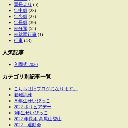
園長より
(5)
年中組
(28)
年少組
(27)
年長組
(39)
未分類
(55)
未就園行事
(1)
行事
(43)
人気記事
入園式 2020
カテゴリ別記事一覧
こちらは旧ブログになります。
避難訓練
５年生せいびっこ
2022 ボリビアデー
3年生せいびっこ
2022 年長組 高尾山登山
2022 運動会