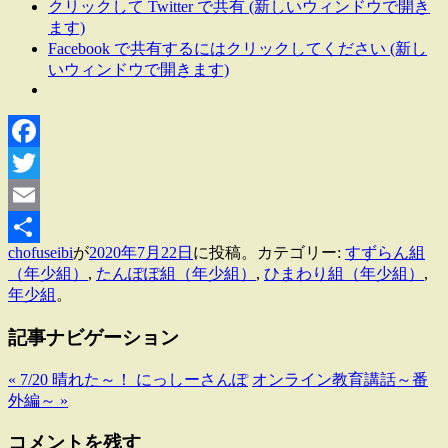
クリックして Twitter で共有 (新しいウィンドウで開き
ます)
Facebook で共有するにはクリックしてください (新し
いウィンドウで開きます)
Facebook
Twitter
Email
chofuseibi
が
2020年7月22日
に投稿。カテゴリー:
すずらん組
共
（年少組）
,
たんぽぽ組（年少組）
,
ひまわり組（年少組）
,
有
年少組
。
記事ナビゲーション
«
7/20 晴れた～！ にっしーさんぽ
オンライン教育講話～番
外編～
»
コメントを残す