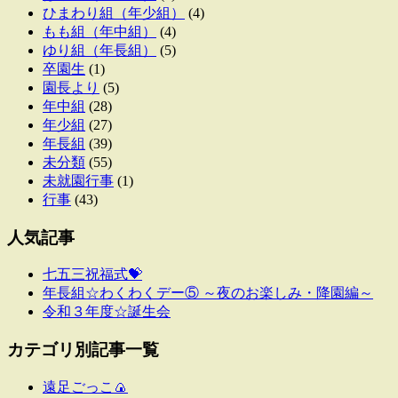
ひまわり組（年少組）
(4)
もも組（年中組）
(4)
ゆり組（年長組）
(5)
卒園生
(1)
園長より
(5)
年中組
(28)
年少組
(27)
年長組
(39)
未分類
(55)
未就園行事
(1)
行事
(43)
人気記事
七五三祝福式💝
年長組☆わくわくデー⑤ ～夜のお楽しみ・降園編～
令和３年度☆誕生会
カテゴリ別記事一覧
遠足ごっこ🍙