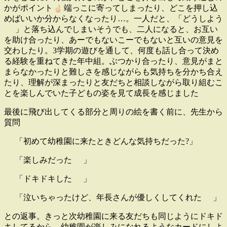
かがポイント
端っこに寄ってしまったり、どこを押し込
めばいいか分からなくなったり…。一人だと、「どうしよう
」と落ち込んでしまいそうでも、二人になると、お互い
を助け合ったり、あーでもないこーでもないと互いの意見を
交わしたり。
3
学期の遊びを通して、何度も話し合って決め
る経験を重ねてきた年中組。ぶつかり合ったり、意見がまと
まらなかったりと難しさを感じながらも気持ちを分かち合え
たり、理解が深まったりと友だちと相談しながら取り組むこ
とを楽しんでいた子どもの姿を見て成長を感じました
最後に飛び出してくる部分と周りの絵を書く前に、先生から
質問
「初めて幼稚園に来たときどんな気持ちだった?」
「楽しみだった
」
「ドキドキした
」
「泣いちゃったけど、年長さんが優しくしてくれた
」
との返事。きっと次幼稚園に来る友だちも同じようにドキド
キしてるから、幼稚園が楽しみになれるようなカードにしよ