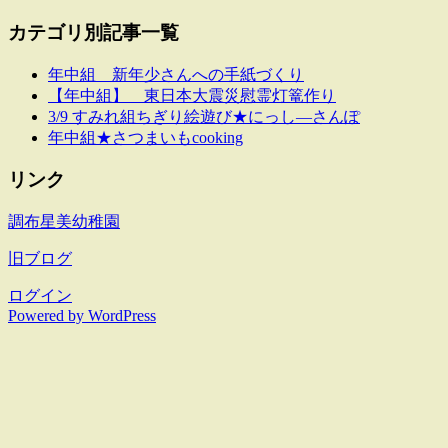
カテゴリ別記事一覧
年中組 新年少さんへの手紙づくり
【年中組】 東日本大震災慰霊灯篭作り
3/9 すみれ組ちぎり絵遊び★にっし―さんぽ
年中組★さつまいもcooking
リンク
調布星美幼稚園
旧ブログ
ログイン
Powered by WordPress