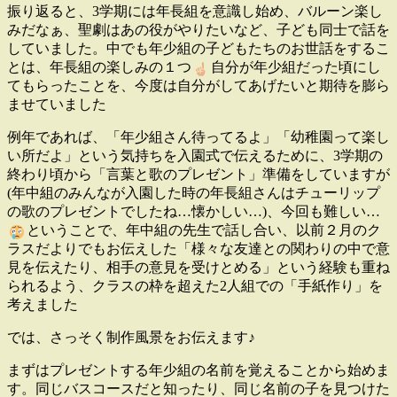
振り返ると、
3
学期には年長組を意識し始め、バルーン楽し
みだなぁ、聖劇はあの役がやりたいなど、子ども同士で話を
していました。中でも年少組の子どもたちのお世話をするこ
とは、年長組の楽しみの１つ
自分が年少組だった頃にし
てもらったことを、今度は自分がしてあげたいと期待を膨ら
ませていました
例年であれば、「年少組さん待ってるよ」「幼稚園って楽し
い所だよ」という気持ちを入園式で伝えるために、3学期の
終わり頃から
「言葉と歌のプレゼント」
準備をしていますが
(年中組のみんな
が入園した時の年長組さんはチューリップ
の歌のプレゼントでしたね
…
懐かしい
…)、
今回も難しい
…
ということで、年中組の先生で話し合い、以前２月のク
ラスだよりでもお伝えした「様々な友達との関わりの中で意
見を伝えたり、相手の意見を受けとめる」という経験も重ね
られるよう、クラスの枠を超えた
2
人組での「手紙作り」を
考えました
では、さっそく制作風景をお伝えます♪
まずはプレゼントする年少組の名前を覚えることから始めま
す。同じバスコースだと知ったり、同じ名前の子を見つけた