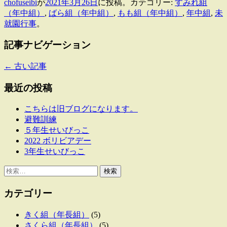
chofuseibi
が
2021年3月26日
に投稿。カテゴリー:
すみれ組
共
（年中組）
,
ばら組（年中組）
,
もも組（年中組）
,
年中組
,
未
有
就園行事
。
記事ナビゲーション
←
古い記事
最近の投稿
こちらは旧ブログになります。
避難訓練
５年生せいびっこ
2022 ボリビアデー
3年生せいびっこ
検
索:
カテゴリー
きく組（年長組）
(5)
さくら組（年長組）
(5)